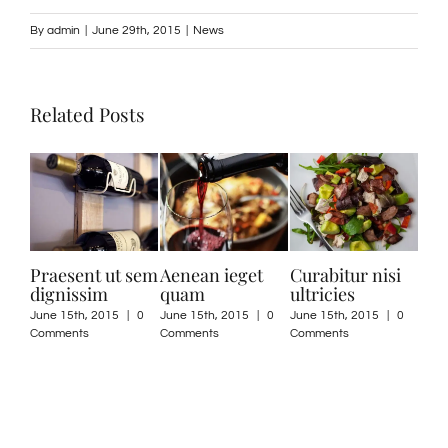
By
admin
|
June 29th, 2015
|
News
Related Posts
Praesent ut sem
Aenean ieget
Curabitur nisi
Nul
dignissim
quam
ultricies
mas
June 15th, 2015
|
0
June 15th, 2015
|
0
June 15th, 2015
|
0
June
Comments
Comments
Comments
Com